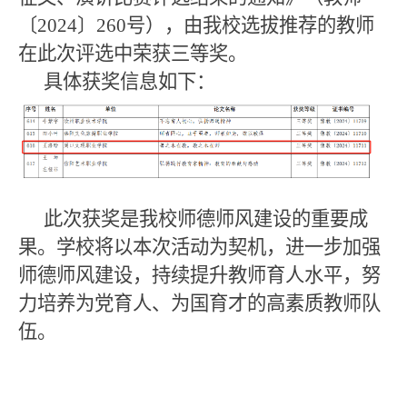
〔202
4
〕260号），由我
校
选拔推荐的
教师
在此次评选中
荣获三等奖
。
具体获奖信息如下：
此次获奖是我校师德师风建设的重要成
果。学校将以本次活动为契机，进一步加强
师德师风建设
，
持续提升教师育人水平
，
努
力培养为党育人、为国育才的高素质教师队
伍。