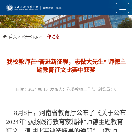
Toggl
navig
首页
>
公告公示
>
工作动态
我校教师在“奋进新征程，志做大先生” 师德主
题教育征文比赛中获奖
日期：2024-08-15 发布人：党委教师工作部 浏览量：
0
8月
8
日，河南省教育厅公布了《关于公布
2024年“弘扬践行教育家精神”师德主题教育
征文、演讲比赛评选结果的通知》（教师