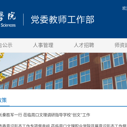
欢
告公示
人事管理
人才招聘
师资
政策
长秦胜军一行 莅临周口文理调研指导学校“创文”工作
市委意识形态工作专项督查组 莅临周口文理职业学院开展意识形态工作督