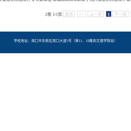
2条 1/1页
首页
<<
上一页
1
下一页
学校地址：周口市东新区周口大道5号（乘11、19路到文理学院站）